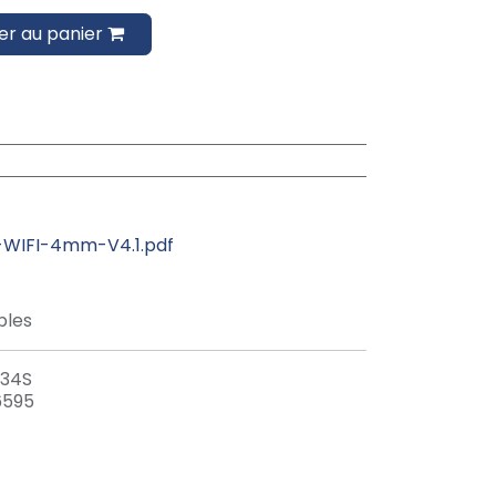
er au panier
WIFI-4mm-V4.1.pdf
bles
34S
6595