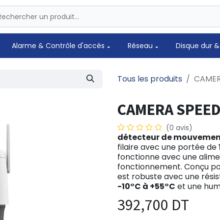
Alarme & Contrôle d'accès
Réseau
Disque dur &
Tous les produits
CAMER
CAMERA SPEED
(0 avis)
détecteur de mouvement
filaire avec une portée de
fonctionne avec une alim
fonctionnement. Conçu pour
est robuste avec une rési
-10°C à +55°C
et une hum
392,700
DT