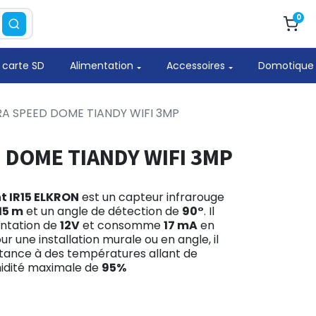
0
 carte SD
Alimentation
Accessoires
Domotique
A SPEED DOME TIANDY WIFI 3MP
 DOME TIANDY WIFI 3MP
 IR15 ELKRON
est un capteur infrarouge
15 m
et un angle de détection de
90°
. Il
entation de
12V
et consomme
17 mA
en
 une installation murale ou en angle, il
stance à des températures allant de
idité maximale de
95%