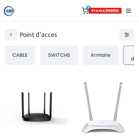
0
Promo
PROMO
Point d'acces
P
CABLE
SWITCHS
Armoire
d'