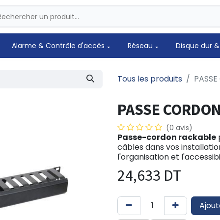
Alarme & Contrôle d'accès
Réseau
Disque dur &
Tous les produits
PASSE
PASSE CORDON
(0 avis)
Passe-cordon rackable
câbles dans vos installatio
l'organisation et l'accessibi
24,633
DT
Ajout