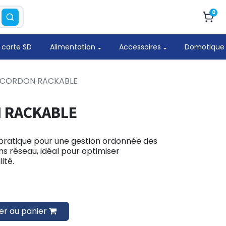
0
 carte SD
Alimentation
Accessoires
Domotique
 CORDON RACKABLE
 RACKABLE
pratique pour une gestion ordonnée des
ns réseau, idéal pour optimiser
lité.
er au panier