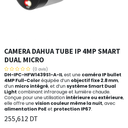
CAMERA DAHUA TUBE IP 4MP SMART
DUAL MICRO
(0 avis)
DH-IPC-HFW1439S1-A-IL
est une
caméra IP bullet
4MP Full-Color
équipée d’un
objectif fixe 2.8 mm
,
d’un
micro intégré
, et d’un
système Smart Dual
Light
combinant infrarouge et lumière chaude.
Conçue pour une utilisation
intérieure ou extérieure
,
elle offre une
vision couleur même la nuit
, avec
alimentation PoE
et
protection IP67
.
255,612
DT