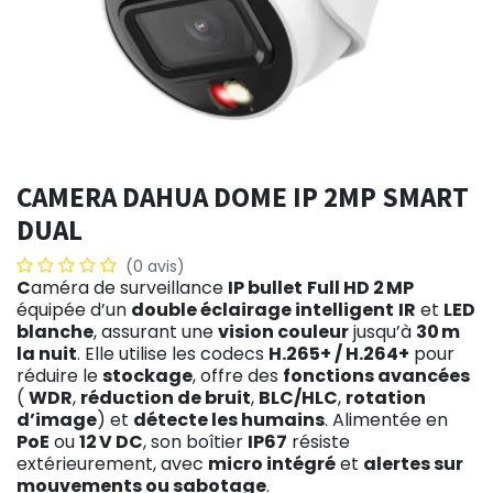
CAMERA DAHUA DOME IP 2MP SMART
DUAL
(0 avis)
C
améra de surveillance
IP bullet
Full HD 2 MP
équipée d’un
double éclairage intelligent
IR
et
LED
blanche
, assurant une
vision couleur
jusqu’à
30 m
la nuit
. Elle utilise les codecs
H.265+ / H.264+
pour
réduire le
stockage
, offre des
fonctions avancées
(
WDR
,
réduction de bruit
,
BLC/HLC
,
rotation
d’image
) et
détecte les humains
. Alimentée en
PoE
ou
12 V DC
, son boîtier
IP67
résiste
extérieurement, avec
micro intégré
et
alertes sur
mouvements ou sabotage
.