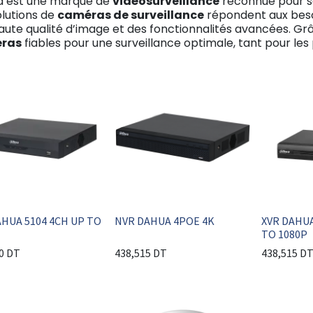
 est une marque de
vidéosurveillance
reconnue pour 
olutions de
caméras de surveillance
répondent aux besoi
aute qualité d’image et des fonctionnalités avancées. Gr
ras
fiables pour une surveillance optimale, tant pour les 
AHUA 5104 4CH UP TO
NVR DAHUA 4POE 4K
XVR DAHUA
TO 1080P
0
DT
438,515
DT
438,515
D