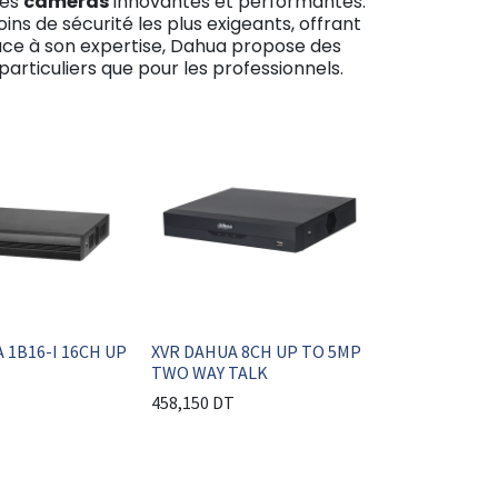
ses
caméras
innovantes et performantes.
ns de sécurité les plus exigeants, offrant
âce à son expertise, Dahua propose des
particuliers que pour les professionnels.
 1B16-I 16CH UP
XVR DAHUA 8CH UP TO 5MP
TWO WAY TALK
T
458,150
DT