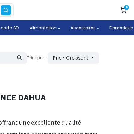
0
 carte SD
Alimentation
Accessoires
Domotique
Prix - Croissant
Trier par :
ANCE DAHUA
ffrant une excellente qualité​