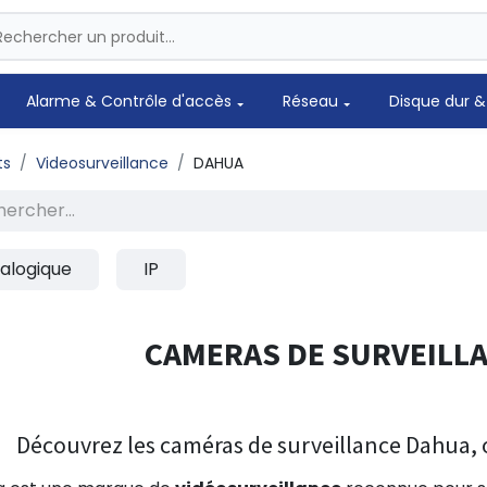
Alarme & Contrôle d'accès
Réseau
Disque dur &
ts
Videosurveillance
DAHUA
alogique
IP
CAMERAS DE SURVEILL
Découvrez les caméras de surveillance Dahua, o