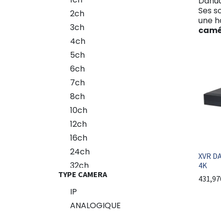
Dahua
Ses s
2ch
une h
3ch
camé
4ch
5ch
6ch
7ch
8ch
10ch
12ch
16ch
24ch
XVR D
32ch
4K
TYPE CAMERA
431,97
IP
ANALOGIQUE