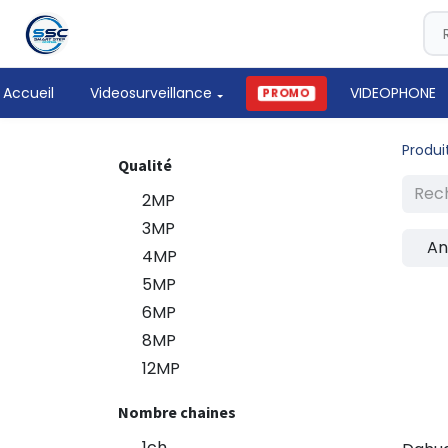
Accueil
Videosurveillance
VIDEOPHONE
PROMO
Produi
Qualité
2MP
3MP
An
4MP
5MP
6MP
8MP
12MP
Nombre chaines
1ch