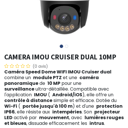
CAMERA IMOU CRUISER DUAL 10MP
(0 avis)
Caméra Speed Dome WIFI IMOU Cruiser dual
combine un
module PTZ
et une
caméra
panoramique
de
10 MP
pour une
surveillance
ultra-détaillée. Compatible avec
l'application
IMOU
(
Android/iOS
), elle offre un
contrôle à distance
simple et efficace. Dotée du
Wi-Fi
(
portée jusqu'à 100 m
) et d'une
protection
IP66
, elle résiste aux
intempéries
. Son
projecteur
LED
activé par
mouvement
, avec
lumières rouges
et bleues
, dissuade efficacement les
intrus
.